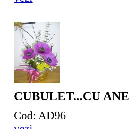
CUBULET...CU A
Cod: AD96
vezi