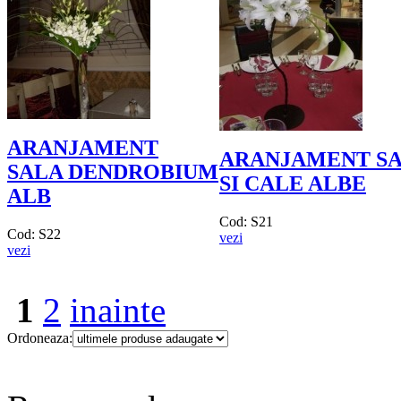
ARANJAMENT
ARANJAMENT SA
SALA DENDROBIUM
SI CALE ALBE
ALB
Cod: S21
Cod: S22
vezi
vezi
1
2
inainte
Ordoneaza: