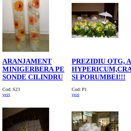
ARANJAMENT
PREZIDIU OTG, 
MINIGERBERA PE
HYPERICUM,CRAS
SONDE CILINDRU
SI PORUMBEI!!!
Cod: S23
Cod: P1
vezi
vezi