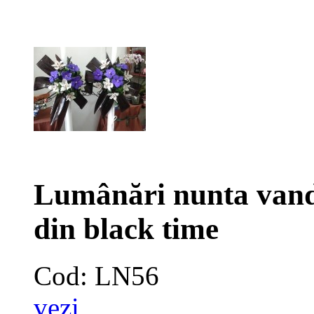
Lumânări nunta vand
din black time
Cod: LN56
vezi