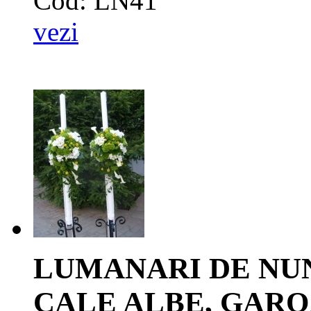
Cod: LN41
vezi
LUMANARI DE NUN
CALE ALBE, GARO