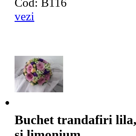
Cod: B116
vezi
Buchet trandafiri lil
si limonium