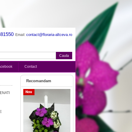
481550
contact@floraria-altceva.ro
Email:
acebook
Contact
Recomandam
ENATI
E