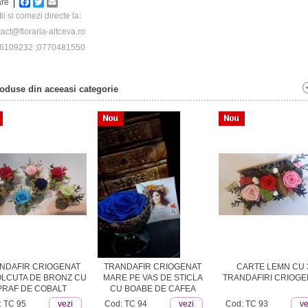
re
Facebook
Twitter
Email
ii si comezi directe la:
act@floraria-altceva.ro
6109232 ;0770481550
roduse din aceeasi categorie
NDAFIR CRIOGENAT
TRANDAFIR CRIOGENAT
CARTE LEMN CU 
OLCUTA DE BRONZ CU
MARE PE VAS DE STICLA
TRANDAFIRI CRIOGE
PRAF DE COBALT
CU BOABE DE CAFEA
: TC 95
vezi
Cod: TC 94
vezi
Cod: TC 93
ve