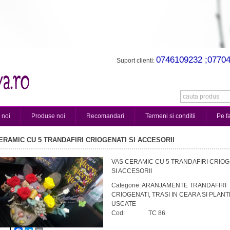
0746109232 ;0770
Suport clienti:
 noi
Produse noi
Recomandari
Termeni si conditii
Pe f
ERAMIC CU 5 TRANDAFIRI CRIOGENATI SI ACCESORII
VAS CERAMIC CU 5 TRANDAFIRI CRIOG
SI ACCESORII
Categorie:
ARANJAMENTE TRANDAFIRI
CRIOGENATI, TRASI IN CEARA SI PLANT
USCATE
Cod:
TC 86