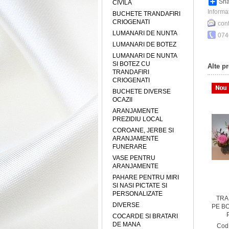
Sha
CIVILA
Informat
BUCHETE TRANDAFIRI
CRIOGENATI
cont
LUMANARI DE NUNTA
074
LUMANARI DE BOTEZ
LUMANARI DE NUNTA
SI BOTEZ CU
Alte p
TRANDAFIRI
CRIOGENATI
BUCHETE DIVERSE
OCAZII
ARANJAMENTE
PREZIDIU LOCAL
COROANE, JERBE SI
ARANJAMENTE
FUNERARE
VASE PENTRU
ARANJAMENTE
PAHARE PENTRU MIRI
SI NASI PICTATE SI
PERSONALIZATE
NATI -
ARANJAMENT TRANDAFIRI
TRANDAFIRI CRIOGENATI -
TRA
DIVERSE
ASA
CRIOGENATI SI FLORI
COCARDE
PE B
USCATE
COCARDE SI BRATARI
DE MANA
vezi
Cod: ATC1
vezi
Cod: TC2
vezi
Cod